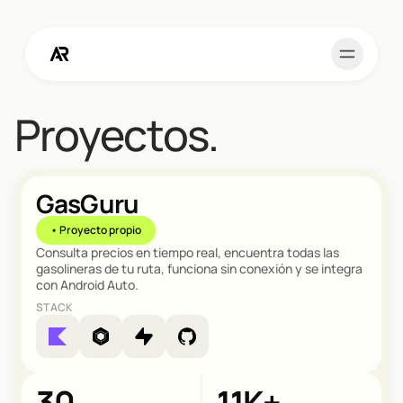
P
r
o
y
e
c
t
o
s
.
GasGuru
• Proyecto propio
Consulta precios en tiempo real, encuentra todas las
gasolineras de tu ruta, funciona sin conexión y se integra
con Android Auto.
STACK
30
11K+