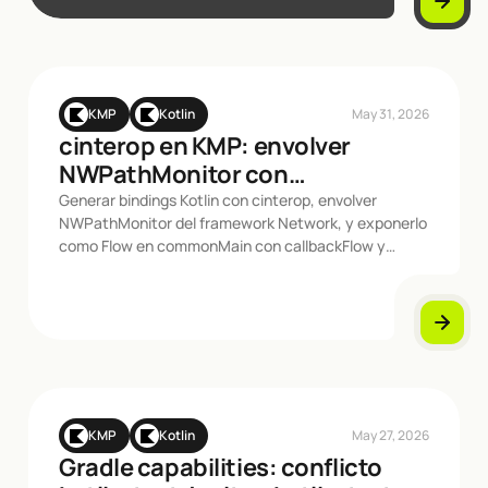
KMP
Kotlin
May 31, 2026
cinterop en KMP: envolver
NWPathMonitor con
callbackFlow
Generar bindings Kotlin con cinterop, envolver
NWPathMonitor del framework Network, y exponerlo
como Flow en commonMain con callbackFlow y
awaitClose
KMP
Kotlin
May 27, 2026
Gradle capabilities: conflicto