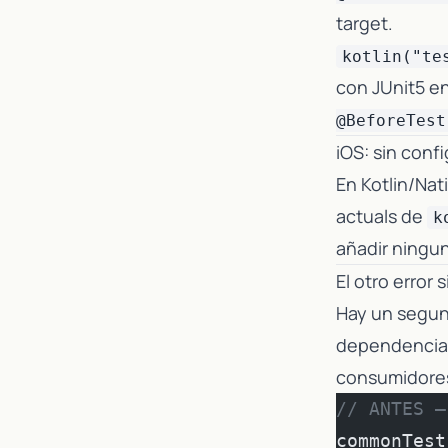
target.
kotlin("te
con JUnit5 en
@BeforeTest
iOS: sin conf
En Kotlin/Nat
actuals de
k
añadir ningu
El otro error
Hay un segund
dependencias
consumidore
// ANTES —
commonTest