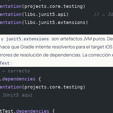
entation
(projects.core.testing)
entation
(libs.junit5.api)         
// ⚠️ J
entation
(libs.junit5.extensions)
y
son artefactos JVM puros. De
junit5.extensions
hace que Gradle intente resolverlos para el target iOS
rrores de resolución de dependencias. La corrección 
:
Test
 — correcto
.
dependencies
 {
entation
(projects.core.testing)
 JUnit5 aquí
tTest.
dependencies
 {