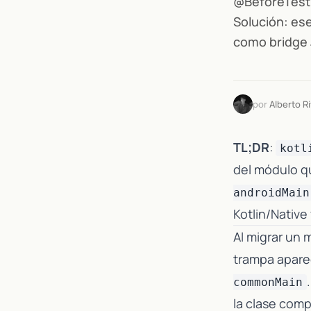
@BeforeTest 
Solución: es
como bridge
por
Alberto R
TL;DR
:
kotl
del módulo q
androidMain
Kotlin/Native
Al migrar un 
trampa apare
commonMain
la clase com