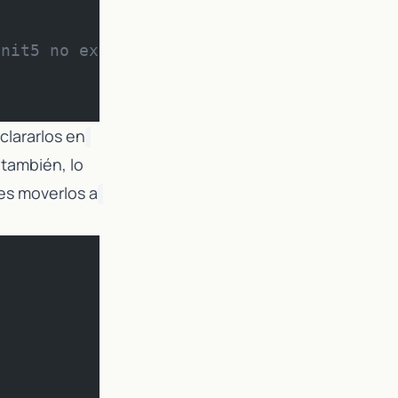
Unit5 no existe en iOS
clararlos en
 también, lo
es moverlos a