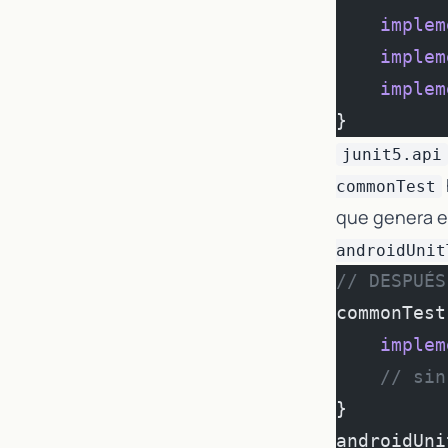
    implem
    implem
    implem
}
junit5.api
commonTest
que genera e
androidUnit
// DESPUÉS
commonTest
    implem
    // sin
}
androidUni