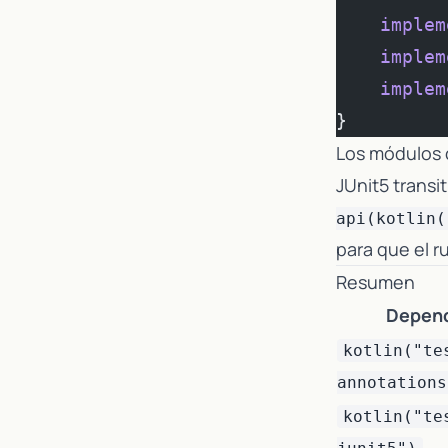
    implem
    implem
    implem
}
Los módulos
JUnit5 trans
api(kotlin(
para que el r
Resumen
Depen
kotlin("te
annotations
kotlin("te