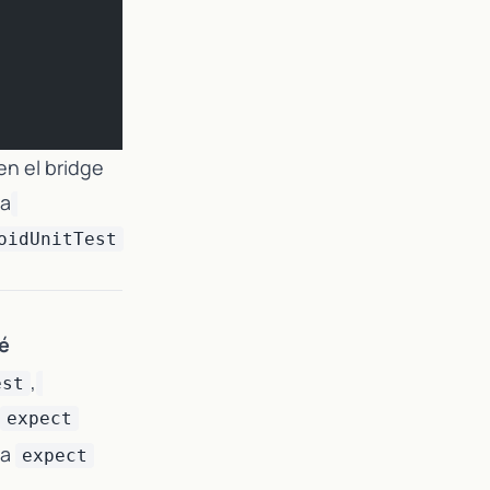
en el bridge
ía
oidUnitTest
é
,
est
expect
ta
expect