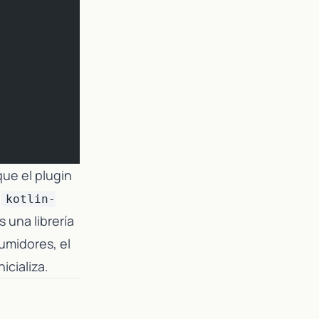
ue el plugin
a
kotlin-
una librería
umidores, el
icializa.