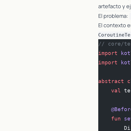
artefacto y ej
El problema:
El contexto 
CoroutineTe
// core/te
import
 kot
import
 kot
abstract
 c
    val
 te
    @Befor
    fun
 se
        Di