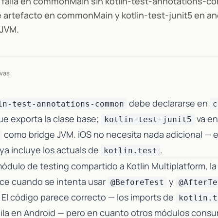
falla en commonMain sin kotlin-test-annotations-
e artefacto en commonMain y kotlin-test-junit5 en a
 JVM.
ivas
debe declararse en
in-test-annotations-common
c
ue exporta la clase base;
va en
kotlin-test-junit5
como bridge JVM. iOS no necesita nada adicional — el
 ya incluye los actuals de
.
kotlin.test
módulo de testing compartido a Kotlin Multiplatform, la
ce cuando se intenta usar
y
@BeforeTest
@AfterTe
. El código parece correcto — los imports de
kotlin.t
pila en Android — pero en cuanto otros módulos cons