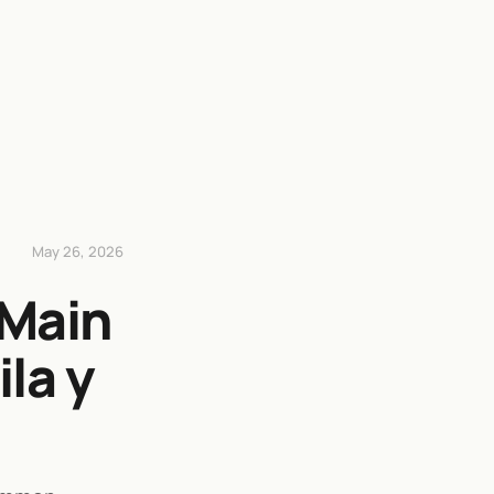
May 26, 2026
Main
la y