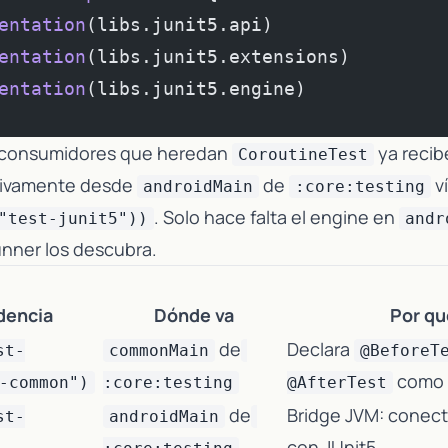
entation
(libs.junit5.api)
entation
(libs.junit5.extensions)
entation
(libs.junit5.engine)
 consumidores que heredan
ya recib
CoroutineTest
itivamente desde
de
v
androidMain
:core:testing
. Solo hace falta el engine en
"test-junit5"))
andr
unner los descubra.
dencia
Dónde va
Por qu
de
Declara
st-
commonMain
@BeforeT
como
-common")
:core:testing
@AfterTest
de
Bridge JVM: conec
st-
androidMain
con JUnit5