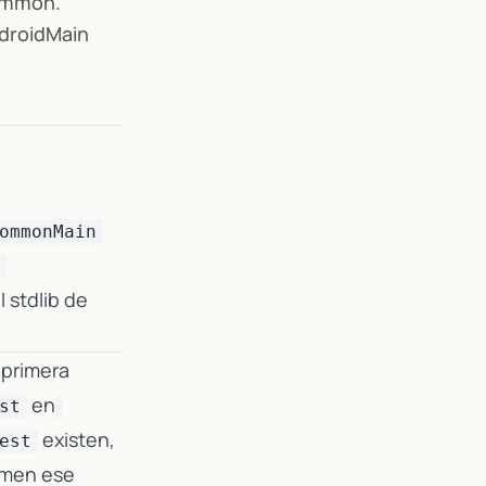
common.
ndroidMain
ommonMain
 stdlib de
 primera
en
st
existen,
est
umen ese