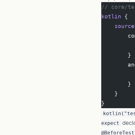
// core/te
kotlin
 {
    source
        co
          
        }
        an
          
        }
    }
}
kotlin("te
decla
expect
@BeforeTest