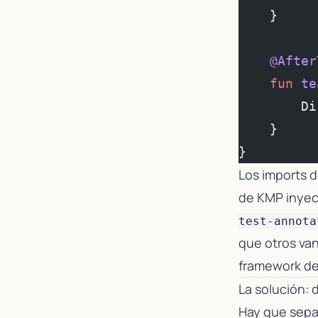
    }
    @After
    fun
 te
        Di
    }
}
Los imports 
de KMP inyec
test-annota
que otros van
framework de 
La solución: 
Hay que separ