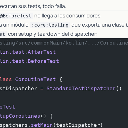
ecutan sus tests, todo falla.
no llega a los consumidores
@BeforeTest
es un módulo
que exporta una clase 
:core:testing
con setup y teardown del dispatcher:
st
sting/src/commonMain/kotlin/.../Coroutin
lin.test.AfterTest
lin.test.BeforeTest
lass
 CoroutineTest
 {
stDispatcher 
=
 StandardTestDispatcher
()
eTest
tupCoroutines
() {
spatchers.
setMain
(testDispatcher)