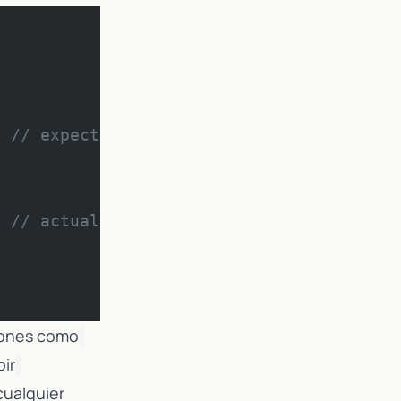
  
// expect declarations para @BeforeTest
  
// actual implementations sobre JUnit5
iones como
bir
cualquier