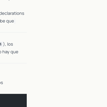
declarations
sabe que
), los
4
No hay que
os