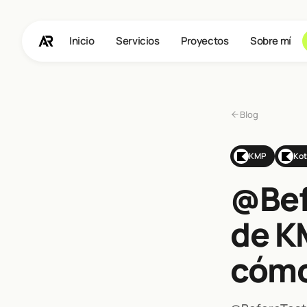
Inicio
Servicios
Proyectos
Sobre mí
Blog
KMP
Kot
@Bef
de K
cómo