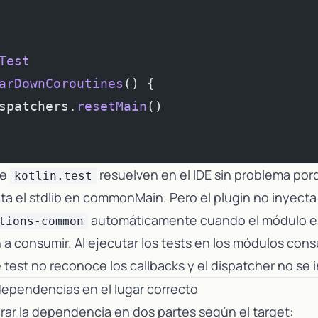
Test
arDownCoroutines
() {
spatchers.
resetMain
()
de
resuelven en el IDE sin problema porq
kotlin.test
ta el stdlib en commonMain. Pero el plugin no inyect
automáticamente cuando el módulo es 
tions-common
 a consumir. Al ejecutar los tests en los módulos cons
test no reconoce los callbacks y el dispatcher no se in
dependencias en el lugar correcto
ar la dependencia en dos partes según el target: