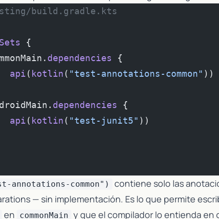
sting/build.gradle.kts
Sets
 {
mmonMain.
dependencies
 {
  api
(
kotlin
(
"test-annotations-common"
))
droidMain.
dependencies
 {
  api
(
kotlin
(
"test-junit5"
))            
contiene solo las anotac
st-annotations-common")
rations — sin implementación. Es lo que permite escri
en
y que el compilador lo entienda en 
commonMain