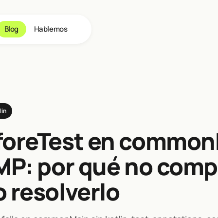
Blog
Hablemos
lin
oreTest en common
MP: por qué no compi
 resolverlo