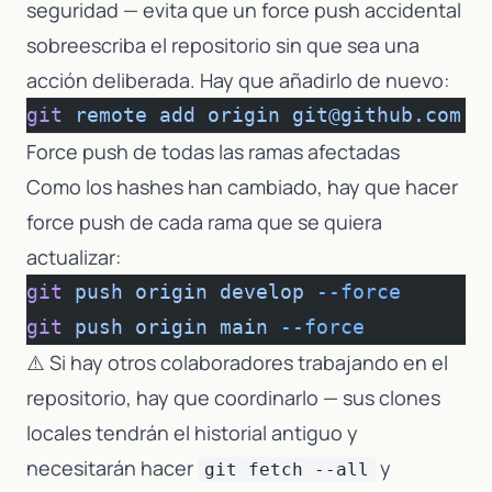
seguridad — evita que un force push accidental
sobreescriba el repositorio sin que sea una
acción deliberada. Hay que añadirlo de nuevo:
git
 remote
 add
 origin
 git@github.com:o
Force push de todas las ramas afectadas
Como los hashes han cambiado, hay que hacer
force push de cada rama que se quiera
actualizar:
git
 push
 origin
 develop
 --force
git
 push
 origin
 main
 --force
⚠️ Si hay otros colaboradores trabajando en el
repositorio, hay que coordinarlo — sus clones
locales tendrán el historial antiguo y
necesitarán hacer
y
git fetch --all