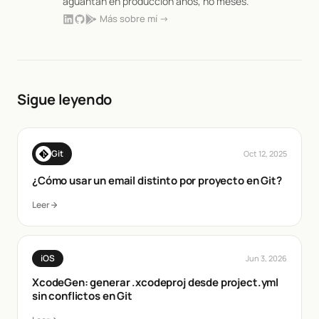
aguantan en producción años, no meses.
Más sobre mí →
Sigue leyendo
Git
Oct 12, 2025
¿Cómo usar un email distinto por proyecto en Git?
Leer
iOS
Jun 3, 2026
XcodeGen: generar .xcodeproj desde project.yml
sin conflictos en Git