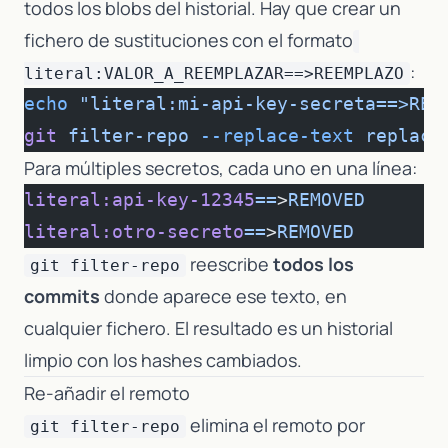
todos los blobs del historial. Hay que crear un
fichero de sustituciones con el formato
:
literal:VALOR_A_REEMPLAZAR==>REEMPLAZO
echo
 "literal:mi-api-key-secreta==>REM
git
 filter-repo
 --replace-text
 replace
Para múltiples secretos, cada uno en una línea:
literal:api-key-12345
==
>
REMOVED
literal:otro-secreto
==
>
REMOVED
reescribe
todos los
git filter-repo
commits
donde aparece ese texto, en
cualquier fichero. El resultado es un historial
limpio con los hashes cambiados.
Re-añadir el remoto
elimina el remoto por
git filter-repo