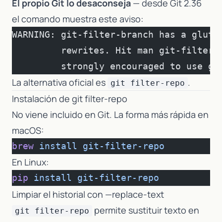
El propio Git lo desaconseja
— desde Git 2.36
el comando muestra este aviso:
WARNING: git-filter-branch has a glut 
         rewrites. Hit man git-filter-
         strongly encouraged to use gi
La alternativa oficial es
.
git filter-repo
Instalación de git filter-repo
No viene incluido en Git. La forma más rápida en
macOS:
brew
 install
 git-filter-repo
En Linux:
pip
 install
 git-filter-repo
Limpiar el historial con —replace-text
permite sustituir texto en
git filter-repo